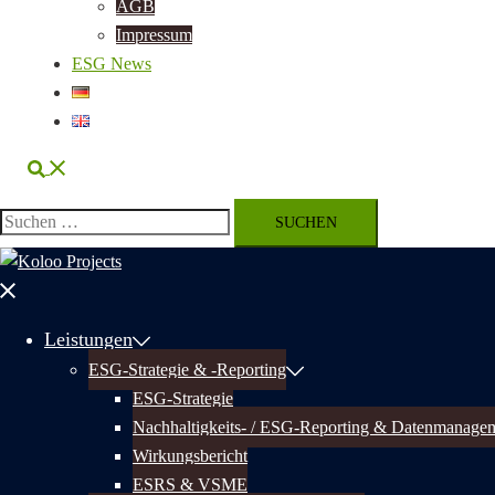
AGB
Impressum
ESG News
Suche
Suchen
nach:
Menü
schließen
Leistungen
ESG-Strategie & -Reporting
ESG-Strategie
Nachhaltigkeits- / ESG-Reporting & Datenmanage
Wirkungsbericht
ESRS & VSME