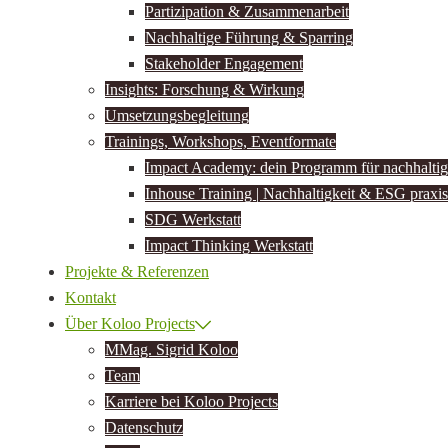
Partizipation & Zusammenarbeit
Nachhaltige Führung & Sparring
Stakeholder Engagement
Insights: Forschung & Wirkung
Umsetzungsbegleitung
Trainings, Workshops, Eventformate
Impact Academy: dein Programm für nachhalti
Inhouse Training | Nachhaltigkeit & ESG praxi
SDG Werkstatt
Impact Thinking Werkstatt
Projekte & Referenzen
Kontakt
Über Koloo Projects
MMag. Sigrid Koloo
Team
Karriere bei Koloo Projects
Datenschutz