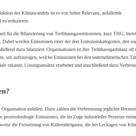
tion des Klimawandels ist es von hoher Relevanz, anfallende
 zu reduzieren.
dard für die Bilanzierung von Treibhausgasemissionen, kurz THG, bietet
Dabei werden Emissionen einer der drei Emissionskategorien, den so
ießend dazu bilanziert. Organisationen ist ihre Treibhausgasbilanz oft 
itte, um aufzuzeigen, welche Emissionen bei den unternehmerischen Tät
le erkannt, Lösungsansätze erarbeitet und anschließend dazu Verbesse
en?
er Organisation anfallen. Dazu zählen die Verbrennung jeglicher Brennst
ozessbedingte Emissionen, die im Zuge industrieller Prozesse entste
lsweise die Freisetzung von Kältemittelgasen, die bei Leckagen von Kl