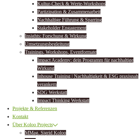
Kultur-Check & Werte-Workshops
Partizipation & Zusammenarbeit
Nachhaltige Führung & Sparring
Stakeholder Engagement
Insights: Forschung & Wirkung
Umsetzungsbegleitung
Trainings, Workshops, Eventformate
Impact Academy: dein Programm für nachhaltige
Wirkung
Inhouse Training | Nachhaltigkeit & ESG praxisnah
verankern
SDG Werkstatt
Impact Thinking Werkstatt
Projekte & Referenzen
Kontakt
Über Koloo Projects
MMag. Sigrid Koloo