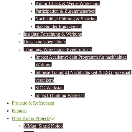
Kultur-Check & Werte-Workshops
Partizipation & Zusammenarbeit
Nachhaltige Führung & Sparring
Stakeholder Engagement
Insights: Forschung & Wirkung
Umsetzungsbegleitung
Trainings, Workshops, Eventformate
Impact Academy: dein Programm für nachhaltige
Wirkung
Inhouse Training | Nachhaltigkeit & ESG praxisnah
verankern
SDG Werkstatt
Impact Thinking Werkstatt
Projekte & Referenzen
Kontakt
Über Koloo Projects
MMag. Sigrid Koloo