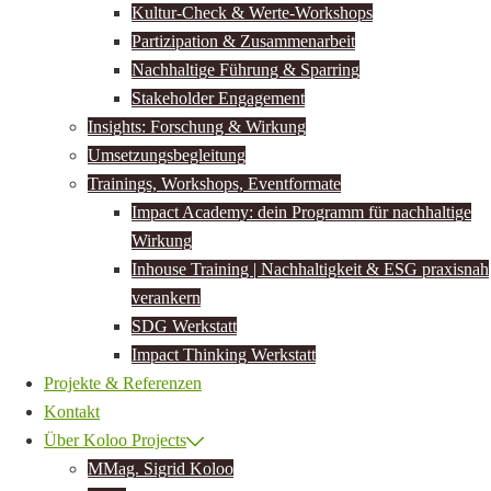
Kultur-Check & Werte-Workshops
Partizipation & Zusammenarbeit
Nachhaltige Führung & Sparring
Stakeholder Engagement
Insights: Forschung & Wirkung
Umsetzungsbegleitung
Trainings, Workshops, Eventformate
Impact Academy: dein Programm für nachhaltige
Wirkung
Inhouse Training | Nachhaltigkeit & ESG praxisnah
verankern
SDG Werkstatt
Impact Thinking Werkstatt
Projekte & Referenzen
Kontakt
Über Koloo Projects
MMag. Sigrid Koloo